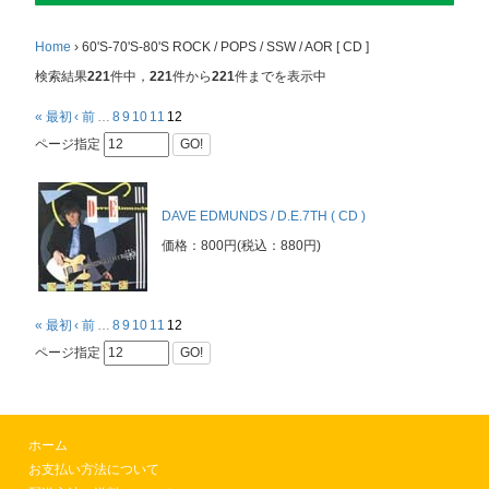
Home
›
60'S-70'S-80'S ROCK / POPS / SSW / AOR [ CD ]
検索結果
221
件中，
221
件から
221
件までを表示中
« 最初
‹ 前
…
8
9
10
11
12
ページ指定
GO!
DAVE EDMUNDS / D.E.7TH ( CD )
価格：800円(税込：880円)
« 最初
‹ 前
…
8
9
10
11
12
ページ指定
GO!
ホーム
お支払い方法について