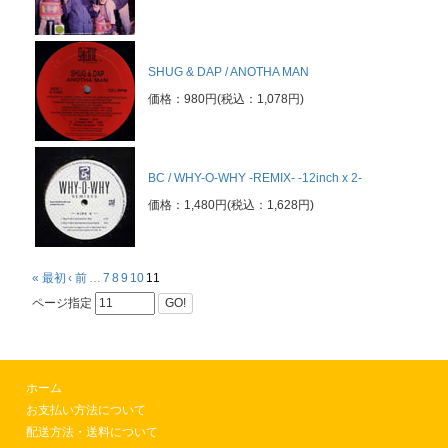
SHUG & DAP / ANOTHA MAN
価格：980円(税込：1,078円)
BC / WHY-O-WHY -REMIX- -12inch x 2-
価格：1,480円(税込：1,628円)
« 最初
‹ 前
…
7
8
9
10
11
ページ指定
GO!
ホーム
お支払い方法について
配送方法・送料について