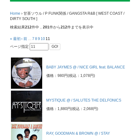
Home
›
甘茶ソウル / P FUNK関係 / GANGSTA R&B [ WEST COAST /
DIRTY SOUTH ]
検索結果
212
件中，
201
件から
212
件までを表示中
« 最初
‹ 前
…
7
8
9
10
11
ページ指定
GO!
BABY JAYMES @ / NICE GIRL feat. BALANCE
価格：980円(税込：1,078円)
MYSTIQUE @ / SALUTES THE DELFONICS
価格：1,880円(税込：2,068円)
RAY, GOODMAN & BROWN @ / STAY