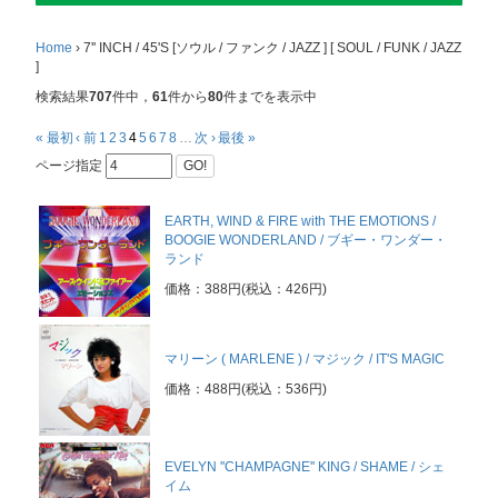
Home
›
7'' INCH / 45'S [ソウル / ファンク / JAZZ ] [ SOUL / FUNK / JAZZ
]
検索結果
707
件中，
61
件から
80
件までを表示中
« 最初
‹ 前
1
2
3
4
5
6
7
8
…
次 ›
最後 »
ページ指定
GO!
EARTH, WIND & FIRE with THE EMOTIONS /
BOOGIE WONDERLAND / ブギー・ワンダー・
ランド
価格：388円(税込：426円)
マリーン ( MARLENE ) / マジック / IT'S MAGIC
価格：488円(税込：536円)
EVELYN ''CHAMPAGNE'' KING / SHAME / シェ
イム