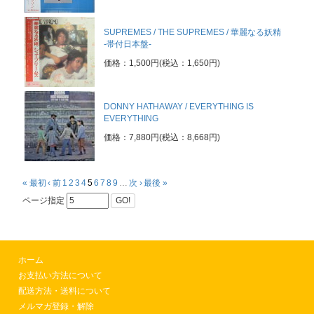
SUPREMES / THE SUPREMES / 華麗なる妖精
-帯付日本盤-
価格：1,500円(税込：1,650円)
DONNY HATHAWAY / EVERYTHING IS
EVERYTHING
価格：7,880円(税込：8,668円)
« 最初
‹ 前
1
2
3
4
5
6
7
8
9
…
次 ›
最後 »
ページ指定
GO!
ホーム
お支払い方法について
配送方法・送料について
メルマガ登録・解除