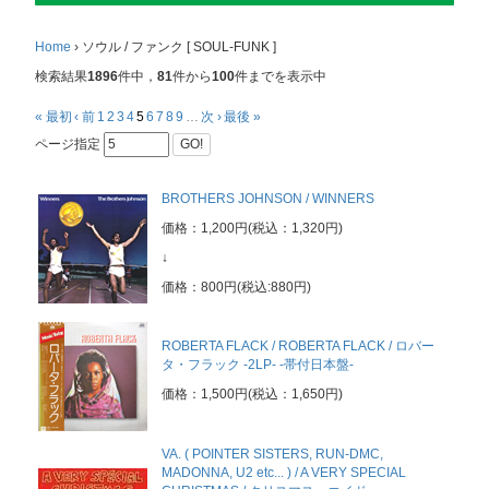
Home
›
ソウル / ファンク [ SOUL-FUNK ]
検索結果
1896
件中，
81
件から
100
件までを表示中
« 最初
‹ 前
1
2
3
4
5
6
7
8
9
…
次 ›
最後 »
ページ指定
GO!
BROTHERS JOHNSON / WINNERS
価格：1,200円(税込：1,320円)
↓
価格：800円(税込:880円)
ROBERTA FLACK / ROBERTA FLACK / ロバー
タ・フラック -2LP- -帯付日本盤-
価格：1,500円(税込：1,650円)
VA. ( POINTER SISTERS, RUN-DMC,
MADONNA, U2 etc... ) / A VERY SPECIAL