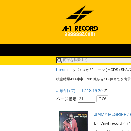
Home
›
モッズ / スカ / 2 トーン [ MODS / SKA / 
検索結果
413
件中，
401
件から
413
件までを表示
« 最初
‹ 前
…
17
18
19
20
21
ページ指定
GO!
JIMMY McGRIFF /
LP Vinyl record 