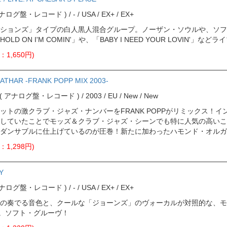
( アナログ盤・レコード ) / - / USA / EX+ / EX+
ションズ」タイプの白人黒人混合グループ。ノーザン・ソウルや、ソフ
LD ON I'M COMIN'」や、「BABY I NEED YOUR LOVIN'
：1,650円)
MATHAR -FRANK POPP MIX 2003-
ord ( アナログ盤・レコード ) / 2003 / EU / New / New
ットの激クラブ・ジャズ・ナンバーをFRANK POPPがリミックス！
していたことでモッズ＆クラブ・ジャズ・シーンでも特に人気の高いこ
ダンサブルに仕上げているのが圧巻！新たに加わったハモンド・オルガ
：1,298円)
Y
( アナログ盤・レコード ) / - / USA / EX+ / EX+
の奏でる音色と、クールな「ジョーンズ」のヴォーカルが対照的な、モッズ・ラ
録。ソフト・グルーヴ！