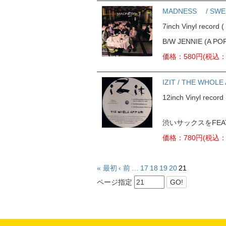
MADNESS / SWEET
7inch Vinyl reco
B/W JENNIE (A PO
価格：580円(税込：
IZIT / THE WHOLE
12inch Vinyl rec
渋いサックスをFEA
価格：780円(税込：
« 最初
‹ 前
…
17
18
19
20
21
ページ指定
GO!