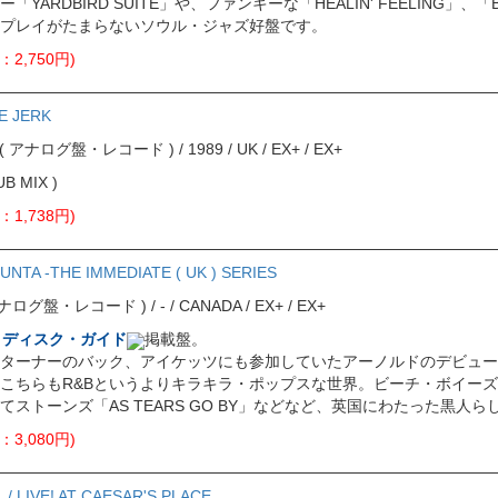
YARDBIRD SUITE」や、ファンキーな「HEALIN' FEELING」
プレイがたまらないソウル・ジャズ好盤です。
：2,750円)
E JERK
ord ( アナログ盤・レコード ) / 1989 / UK / EX+ / EX+
UB MIX )
：1,738円)
FUNTA -THE IMMEDIATE ( UK ) SERIES
( アナログ盤・レコード ) / - / CANADA / EX+ / EX+
・ディスク・ガイド
掲載盤。
ターナーのバック、アイケッツにも参加していたアーノルドのデビュー
こちらもR&Bというよりキラキラ・ポップスな世界。ビーチ・ボイーズの「G
てストーンズ「AS TEARS GO BY」などなど、英国にわたった黒人
：3,080円)
/ LIVE! AT CAESAR'S PLACE