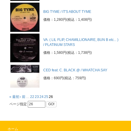
BIG TYME / IT'S ABOUT TYME
価格：1,280円(税込：1,408円)
VA. ( LIL FLIP, CHAMILLIONAIRE, BUN B etc... )
/ PLATINUM STARS
価格：1,580円(税込：1,738円)
CED feat. C. BLACK @ / WHATCHA SAY
価格：690円(税込：759円)
« 最初
‹ 前
…
22
23
24
25
26
ページ指定
GO!
ホーム