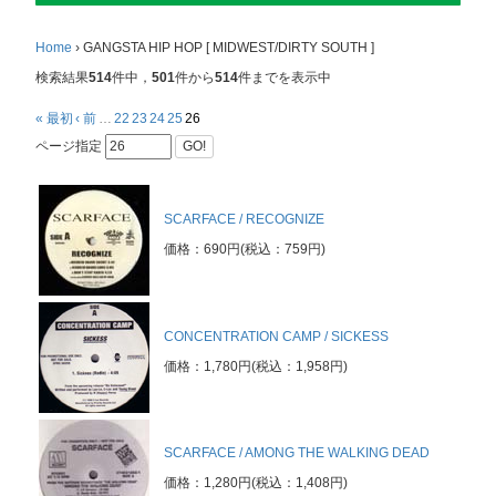
Home
›
GANGSTA HIP HOP [ MIDWEST/DIRTY SOUTH ]
検索結果
514
件中，
501
件から
514
件までを表示中
« 最初
‹ 前
…
22
23
24
25
26
ページ指定
GO!
SCARFACE / RECOGNIZE
価格：690円(税込：759円)
CONCENTRATION CAMP / SICKESS
価格：1,780円(税込：1,958円)
SCARFACE / AMONG THE WALKING DEAD
価格：1,280円(税込：1,408円)