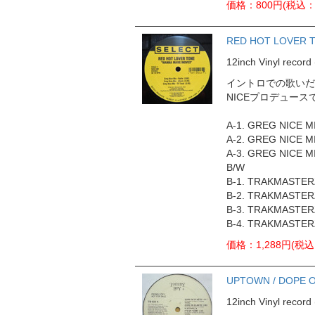
価格：800円(税込：
RED HOT LOVER 
12inch Vinyl rec
イントロでの歌いだ
NICEプロデュース
A-1. GREG NICE M
A-2. GREG NICE M
A-3. GREG NICE M
B/W
B-1. TRAKMASTER
B-2. TRAKMASTER
B-3. TRAKMASTER
B-4. TRAKMASTER
価格：1,288円(税込
UPTOWN / DOPE O
12inch Vinyl reco