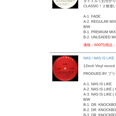
タイトルでお分かりの
CLASSIC！２枚
A-1. FADE
A-2. REGULAR MIX
B/W
B-1. PREMIUM MIX
B-2. UNLEADED M
価格：800円(税込：
NAS / NAS IS LIKE
12inch Vinyl rec
PRODUED BY
A-1. NAS IS LIKE
A-2. NAS IS LIKE 
A-3. NAS IS LIKE ( 
B/W
B-1. DR. KNOCKB
B-2. DR. KNOCKBO
B-3. DR. KNOCKBO