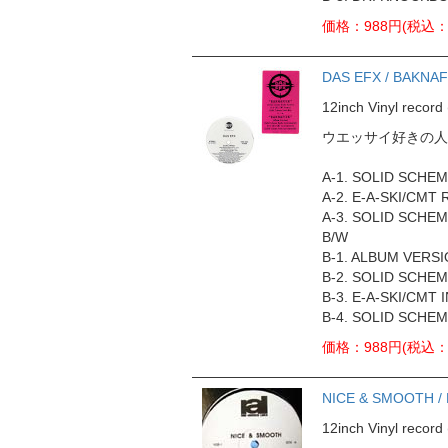
価格：988円(税込：1
DAS EFX / BAKNA
12inch Vinyl rec
ウエッサイ好きの人も
A-1. SOLID SCHE
A-2. E-A-SKI/CMT 
A-3. SOLID SCHE
B/W
B-1. ALBUM VERS
B-2. SOLID SCHEM
B-3. E-A-SKI/CMT 
B-4. SOLID SCHE
価格：988円(税込：1
NICE & SMOOTH /
12inch Vinyl rec