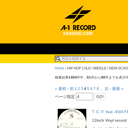
Home
›
HIP HOP [ OLD / MIDDLE / NEW SC
検索結果
1404
件中，
61
件から
80
件までを表示
« 最初
‹ 前
1
2
3
4
5
6
7
8
…
次 ›
最後 »
ページ指定
GO!
T. C. F. feat. AS
12inch Vinyl rec