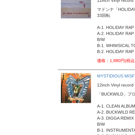
12inch Vinyl rec
マドンナ「HOLI
33回転
A-1. HOLIDAY RAP 
A-2. HOLIDAY RAP 
B/W
B-1. WHIMSICAL T
B-2. HOLIDAY RAP (
価格：1,880円(税込
MYSTIDIOUS MISFI
12inch Vinyl rec
「BUCKWILD」
A-1. CLEAN ALBU
A-2. BUCKWILD R
A-3. DIGGA REMIX
B/W
B-1. INSTRUMENT