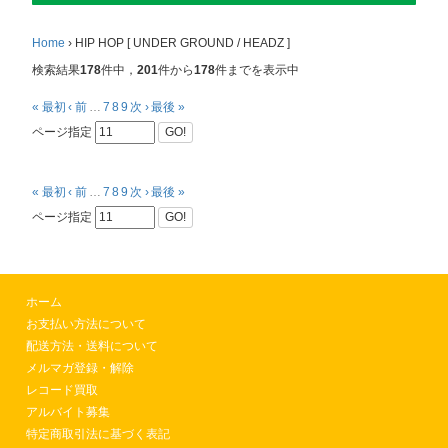
Home
›
HIP HOP [ UNDER GROUND / HEADZ ]
検索結果
178
件中，
201
件から
178
件までを表示中
« 最初
‹ 前
…
7
8
9
次 ›
最後 »
ページ指定
GO!
« 最初
‹ 前
…
7
8
9
次 ›
最後 »
ページ指定
GO!
ホーム
お支払い方法について
配送方法・送料について
メルマガ登録・解除
レコード買取
アルバイト募集
特定商取引法に基づく表記