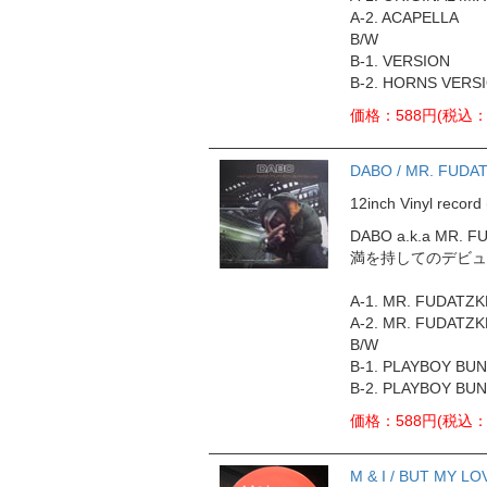
A-2. ACAPELLA
B/W
B-1. VERSION
B-2. HORNS VERS
価格：588円(税込：
DABO / MR. FUDA
12inch Vinyl rec
DABO a.k.a MR. 
満を持してのデビュ
A-1. MR. FUDATZK
A-2. MR. FUDATZKE
B/W
B-1. PLAYBOY BUNN
B-2. PLAYBOY BUNNY
価格：588円(税込：
M & I / BUT MY LO