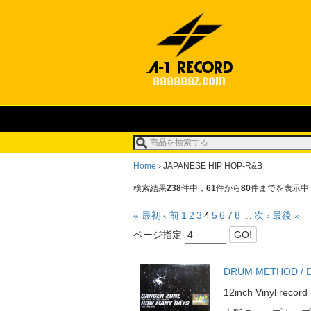
Home
›
JAPANESE HIP HOP-R&B
検索結果
238
件中，
61
件から
80
件までを表示中
« 最初
‹ 前
1
2
3
4
5
6
7
8
…
次 ›
最後 »
ページ指定
GO!
DRUM METHOD / DA
12inch Vinyl rec