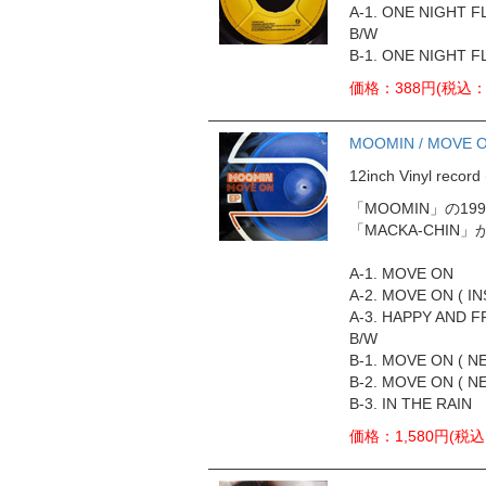
A-1. ONE NIGHT 
B/W
B-1. ONE NIGHT 
価格：388円(税込：
MOOMIN / MOVE 
12inch Vinyl rec
「MOOMIN」の19
「MACKA-CHI
A-1. MOVE ON
A-2. MOVE ON ( I
A-3. HAPPY AND F
B/W
B-1. MOVE ON ( N
B-2. MOVE ON ( N
B-3. IN THE RAIN
価格：1,580円(税込