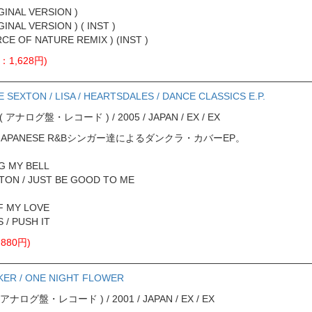
GINAL VERSION )
INAL VERSION ) ( INST )
RCE OF NATURE REMIX ) (INST )
：1,628円)
 SEXTON / LISA / HEARTSDALES / DANCE CLASSICS E.P.
ord ( アナログ盤・レコード ) / 2005 / JAPAN / EX / EX
、JAPANESE R&Bシンガー達によるダンクラ・カバーEP。
NG MY BELL
XTON / JUST BE GOOD TO ME
OF MY LOVE
 / PUSH IT
880円)
KER / ONE NIGHT FLOWER
rd ( アナログ盤・レコード ) / 2001 / JAPAN / EX / EX