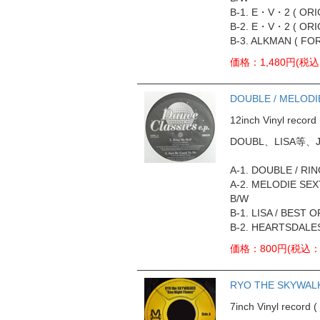
B-1. E・V・2 ( ORI
B-2. E・V・2 ( ORIG
B-3. ALKMAN ( FO
価格：1,480円(税込
DOUBLE / MELODIE
12inch Vinyl rec
DOUBL、LISA等
A-1. DOUBLE / RI
A-2. MELODIE SE
B/W
B-1. LISA / BEST 
B-2. HEARTSDALES
価格：800円(税込：
RYO THE SKYWAL
7inch Vinyl reco