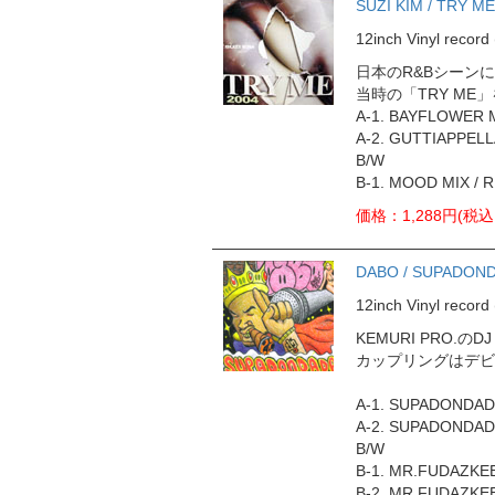
SUZI KIM / TRY ME
12inch Vinyl reco
日本のR&Bシーン
当時の「TRY M
A-1. BAYFLOWER M
A-2. GUTTIAPPELLA
B/W
B-1. MOOD MIX / R
価格：1,288円(税込
DABO / SUPADON
12inch Vinyl rec
KEMURI PRO.の
カップリングはデビュー
A-1. SUPADONDADA
A-2. SUPADONDADA
B/W
B-1. MR.FUDAZKEE
B-2. MR.FUDAZKEE