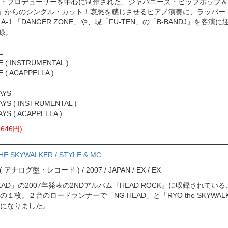
・プロデューサーを中心に制作された、ジャパニーズ・ヒップホップ＆
OD」からのシングル・カット！哀愁を感じさせるピアノ演奏に、ラッパー「HI
 A-1.「DANGER ZONE」や、現「FU-TEN」の「B-BANDJ」を客演
収録。
E
E ( INSTRUMENTAL )
 ( ACAPPELLA )
AYS
AYS ( INSTRUMENTAL )
YS ( ACAPPELLA )
646円)
HE SKYWALKER / STYLE & MC
ord ( アナログ盤・レコード ) / 2007 / JAPAN / EX / EX
AD」の2007年発表の2NDアルバム『HEAD ROCK』に収録されている、盟
１枚。２台のロードランナーで「NG HEAD」と「RYO the SKYW
になりました。