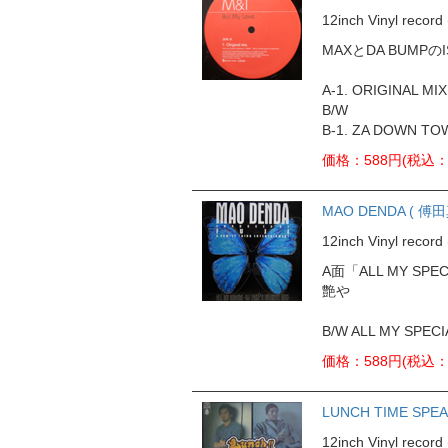
12inch Vinyl rec
MAXとDA BUM
A-1. ORIGINAL MIX
B/W
B-1. ZA DOWN TO
価格：588円(税込：
MAO DENDA ( 傅田真央
12inch Vinyl reco
A面「ALL MY S
艶や
B/W ALL MY SPECI
価格：588円(税込：
LUNCH TIME SPEA
12inch Vinyl rec