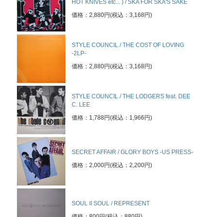
HOT KNIVES etc... ) / SKA FOR SKA'S SAKE
価格：2,880円(税込：3,168円)
STYLE COUNCIL / THE COST OF LOVING
-2LP-
価格：2,880円(税込：3,168円)
STYLE COUNCIL / THE LODGERS feat. DEE
C. LEE
価格：1,788円(税込：1,966円)
SECRET AFFAIR / GLORY BOYS -US PRESS-
価格：2,000円(税込：2,200円)
SOUL II SOUL / REPRESENT
価格：800円(税込：880円)