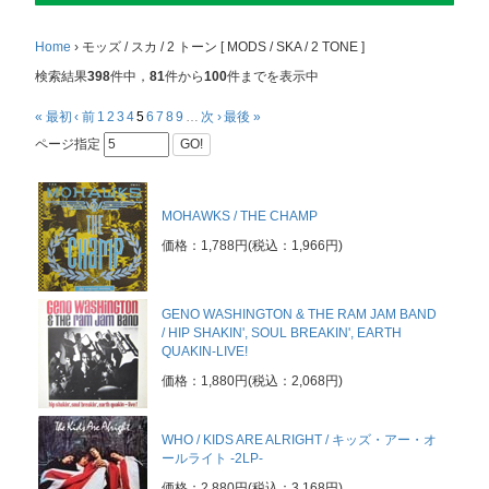
Home
›
モッズ / スカ / 2 トーン [ MODS / SKA / 2 TONE ]
検索結果
398
件中，
81
件から
100
件までを表示中
« 最初
‹ 前
1
2
3
4
5
6
7
8
9
…
次 ›
最後 »
ページ指定
GO!
MOHAWKS / THE CHAMP
価格：1,788円(税込：1,966円)
GENO WASHINGTON & THE RAM JAM BAND
/ HIP SHAKIN', SOUL BREAKIN', EARTH
QUAKIN-LIVE!
価格：1,880円(税込：2,068円)
WHO / KIDS ARE ALRIGHT / キッズ・アー・オ
ールライト -2LP-
価格：2,880円(税込：3,168円)