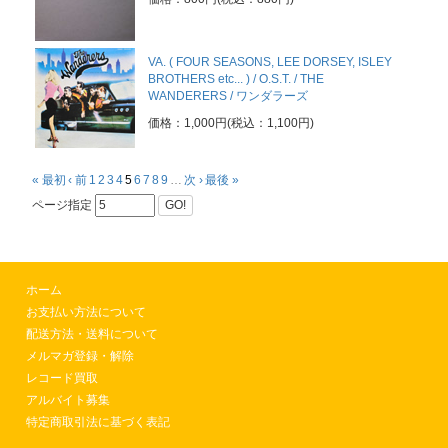
VA. ( FOUR SEASONS, LEE DORSEY, ISLEY
BROTHERS etc... ) / O.S.T. / THE
WANDERERS / ワンダラーズ
価格：1,000円(税込：1,100円)
« 最初
‹ 前
1
2
3
4
5
6
7
8
9
…
次 ›
最後 »
ページ指定
GO!
ホーム
お支払い方法について
配送方法・送料について
メルマガ登録・解除
レコード買取
アルバイト募集
特定商取引法に基づく表記