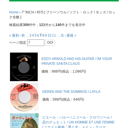
Home
›
7'' INCH / 45'S [ フリーソウル / ソフト・ロック / モッズ / ロッ
ク全般 ]
検索結果
309
件中，
121
件から
140
件までを表示中
« 最初
‹ 前
…
3
4
5
6
7
8
9
10
11
…
次 ›
最後 »
ページ指定
GO!
EDDY ARNOLD AND HIS GUITAR / I'M YOUR
PRIVATE SANTA CLAUS
価格：988円(税込：1,086円)
DEREK AND THE DOMINOS / LAYLA
価格：588円(税込：646円)
ピエール・バルー / ニコール・クロワジール /
恋のデュエット / UN HOMME ET UNE FEMME
/ ユナイト映画「男と女」メイン・テーマ