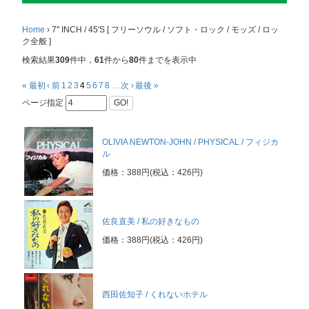
Home
›
7'' INCH / 45'S [ フリーソウル / ソフト・ロック / モッズ / ロッ
ク全般 ]
検索結果
309
件中，
61
件から
80
件までを表示中
« 最初
‹ 前
1
2
3
4
5
6
7
8
…
次 ›
最後 »
ページ指定
GO!
OLIVIA NEWTON-JOHN / PHYSICAL / フィジカ
ル
価格：388円(税込：426円)
佐良直美 / 私の好きなもの
価格：388円(税込：426円)
西田佐知子 / くれないホテル