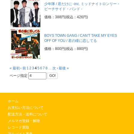
少年隊 / 君だけに -inc. ミッドナイトロンリー・
ビーチサイド・バンド -
価格：388円(税込：426円)
BOYS TOWN GANG / CAN'T TAKE MY EYES
OFF OF YOU / 君の瞳に恋してる
価格：800円(税込：880円)
« 最初
‹ 前
1
2
3
4
5
6
7
8
…
次 ›
最後 »
ページ指定
GO!
ホーム
お支払い方法について
配送方法・送料について
メルマガ登録・解除
レコード買取