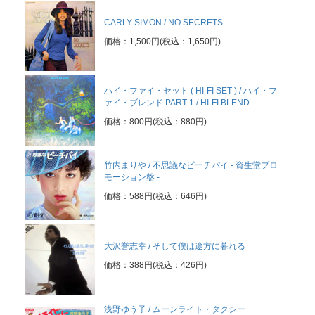
CARLY SIMON / NO SECRETS
価格：1,500円(税込：1,650円)
ハイ・ファイ・セット ( HI-FI SET ) / ハイ・フ
ァイ・ブレンド PART 1 / HI-FI BLEND
価格：800円(税込：880円)
竹内まりや / 不思議なピーチパイ - 資生堂プロ
モーション盤 -
価格：588円(税込：646円)
大沢誉志幸 / そして僕は途方に暮れる
価格：388円(税込：426円)
浅野ゆう子 / ムーンライト・タクシー