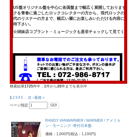
US盤オリジナル盤を中心に各国盤まで幅広く展開しております。ビ
クを青春に過ごしたロックコレクターの方から、現代ロックのルーツ
代のリスナーの方まで、幅広い層にお楽しみいただける内容になって
待下さい。
☆姉妹店コブラント・ミュージックも是非チェックして見てください
検索結果
1725
件中，
1
件から
20
件までを表示中
1
2
3
4
5
…
次 ›
最後 »
ページ指定
GO!
トはこちらから！
RANDY VANWARMER / WARMER / アメリカ
ン・モーニング -帯付日本盤-
価格：1,000円(税込：1,100円)