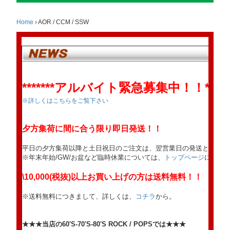
Home
›
AOR / CCM / SSW
*******アルバイト緊急募集中！！******
※詳しくはこちらをご覧下さい
夕方集荷に間に合う限り即日発送！！
平日の夕方集荷以降と土日祝日のご注文は、翌営業日の発送となりま
※年末年始/GW/お盆など臨時休業については、
トップページ
にてお
\10,000(税抜)以上お買い上げの方は送料無料！！
※送料無料につきまして、詳しくは、
コチラ
から。
★★★当店の60'S-70'S-80'S ROCK / POPSでは★★★