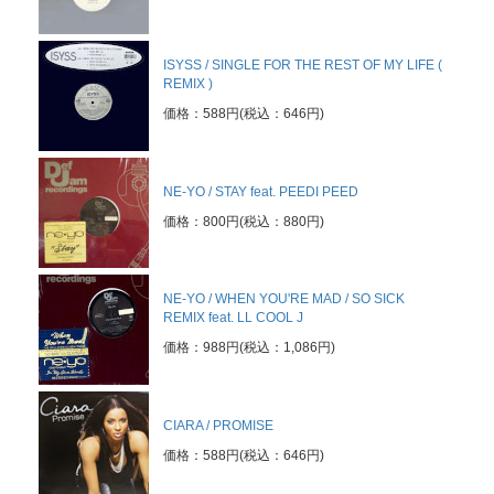
ISYSS / SINGLE FOR THE REST OF MY LIFE (
REMIX )
※買取に関するメールは
価格：588円(税込：646円)
こちら
までお願い致します。
NE-YO / STAY feat. PEEDI PEED
価格：800円(税込：880円)
NE-YO / WHEN YOU'RE MAD / SO SICK
REMIX feat. LL COOL J
価格：988円(税込：1,086円)
CIARA / PROMISE
価格：588円(税込：646円)