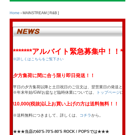
Home
›
MAINSTREAM [ R&B ]
*******アルバイト緊急募集中！！******
※詳しくはこちらをご覧下さい
夕方集荷に間に合う限り即日発送！！
平日の夕方集荷以降と土日祝日のご注文は、翌営業日の発送となりま
※年末年始/GW/お盆など臨時休業については、
トップページ
にてお
\10,000(税抜)以上お買い上げの方は送料無料！！
※送料無料につきまして、詳しくは、
コチラ
から。
★★★当店の60'S-70'S-80'S ROCK / POPSでは★★★