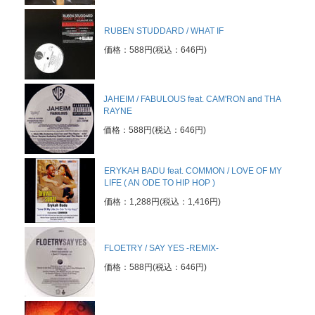
RUBEN STUDDARD / WHAT IF
価格：588円(税込：646円)
JAHEIM / FABULOUS feat. CAM'RON and THA
RAYNE
価格：588円(税込：646円)
ERYKAH BADU feat. COMMON / LOVE OF MY
LIFE ( AN ODE TO HIP HOP )
価格：1,288円(税込：1,416円)
FLOETRY / SAY YES -REMIX-
価格：588円(税込：646円)