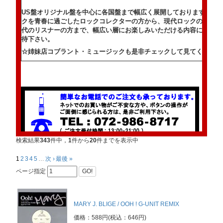
US盤オリジナル盤を中心に各国盤まで幅広く展開しております。ビ
クを青春に過ごしたロックコレクターの方から、現代ロックのルーツ
代のリスナーの方まで、幅広い層にお楽しみいただける内容になって
待下さい。
☆姉妹店コブラント・ミュージックも是非チェックして見てください
検索結果
343
件中，
1
件から
20
件までを表示中
1
2
3
4
5
…
次 ›
最後 »
ページ指定
GO!
こちらから！
MARY J. BLIGE / OOH ! G-UNIT REMIX
価格：588円(税込：646円)