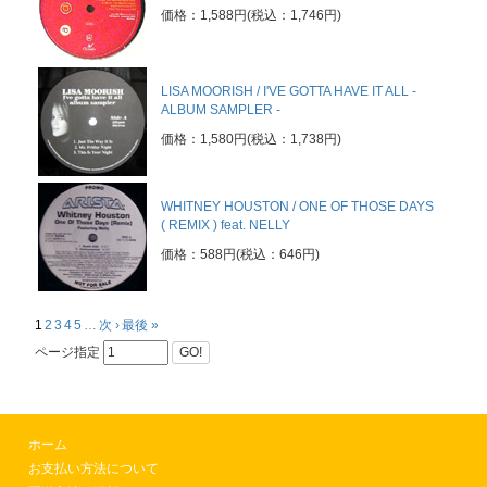
価格：1,588円(税込：1,746円)
LISA MOORISH / I'VE GOTTA HAVE IT ALL -
ALBUM SAMPLER -
価格：1,580円(税込：1,738円)
WHITNEY HOUSTON / ONE OF THOSE DAYS
( REMIX ) feat. NELLY
価格：588円(税込：646円)
1
2
3
4
5
…
次 ›
最後 »
ページ指定
GO!
ホーム
お支払い方法について