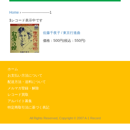
Home
›
------------------------1
1
レコード表示中です
佐藤千夜子 / 東京行進曲
価格：500円(税込：550円)
ホーム
お支払い方法について
配送方法・送料について
メルマガ登録・解除
レコード買取
アルバイト募集
特定商取引法に基づく表記
All Rights Reserved, Copyright © 2007 A-1 Record