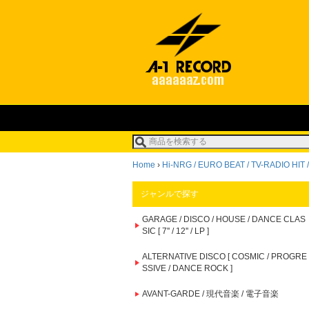
Home
›
Hi-NRG / EURO BEAT / TV-RADIO HIT / S
ジャンルで探す
GARAGE / DISCO / HOUSE / DANCE CLAS
SIC [ 7'' / 12'' / LP ]
ALTERNATIVE DISCO [ COSMIC / PROGRE
SSIVE / DANCE ROCK ]
AVANT-GARDE / 現代音楽 / 電子音楽