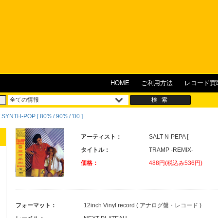
HOME
ご利用方法
レコード買
YNTH-POP [ 80'S / 90'S / '00 ]
アーティスト：
SALT-N-PEPA [
タイトル：
TRAMP -REMIX-
価格：
488円(税込み536円)
フォーマット：
12inch Vinyl record ( アナログ盤・レコード )