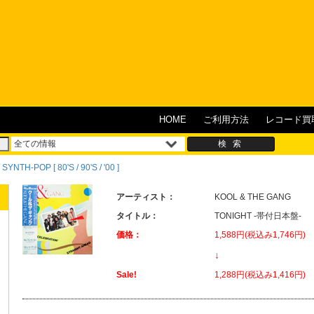
HOME
ご利用方法
レコード買
YNTH-POP [ 80'S / 90'S / '00 ]
アーティスト：
KOOL & THE GANG
タイトル：
TONIGHT -帯付日本盤-
価格：
1,588円(税込み1,746円)
↓
Sale!
1,288円(税込み1,416円)