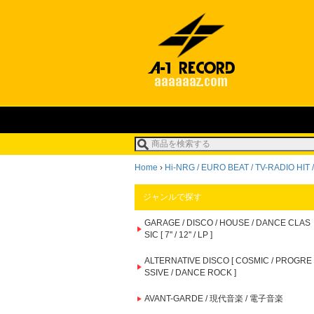
Home
›
Hi-NRG / EURO BEAT / TV-RADIO HIT / S
ジャンルで探す
GARAGE / DISCO / HOUSE / DANCE CLAS
SIC [ 7'' / 12'' / LP ]
ALTERNATIVE DISCO [ COSMIC / PROGRE
SSIVE / DANCE ROCK ]
AVANT-GARDE / 現代音楽 / 電子音楽