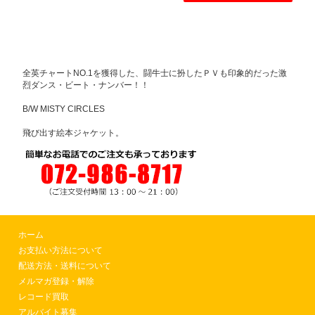
全英チャートNO.1を獲得した、闘牛士に扮したＰＶも印象的だった激
烈ダンス・ビート・ナンバー！！
B/W MISTY CIRCLES
飛び出す絵本ジャケット。
ホーム
お支払い方法について
配送方法・送料について
メルマガ登録・解除
レコード買取
アルバイト募集