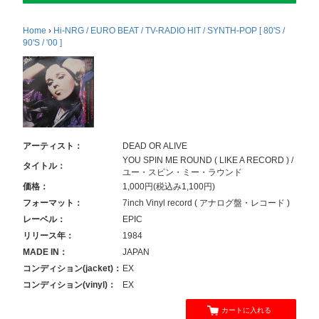
Home
›
Hi-NRG / EURO BEAT / TV-RADIO HIT / SYNTH-POP [ 80'S /
90'S / '00 ]
アーティスト：
DEAD OR ALIVE
YOU SPIN ME ROUND ( LIKE A RECORD ) /
タイトル：
ユー・スピン・ミー・ラウンド
価格：
1,000円(税込み1,100円)
フォーマット：
7inch Vinyl record ( アナログ盤・レコード )
レーベル：
EPIC
リリース年：
1984
MADE IN：
JAPAN
コンディション(jacket)：
EX
コンディション(vinyl)：
EX
カートに入れる