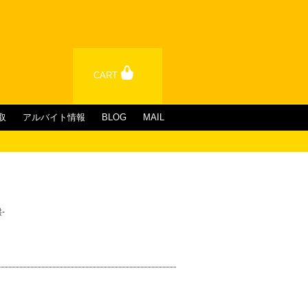
CART
取
アルバイト情報
BLOG
MAIL
盤-