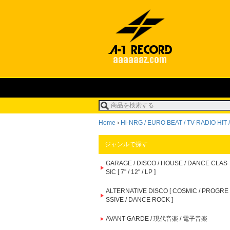
Home
›
Hi-NRG / EURO BEAT / TV-RADIO HIT / S
ジャンルで探す
GARAGE / DISCO / HOUSE / DANCE CLAS
SIC [ 7'' / 12'' / LP ]
ALTERNATIVE DISCO [ COSMIC / PROGRE
SSIVE / DANCE ROCK ]
AVANT-GARDE / 現代音楽 / 電子音楽