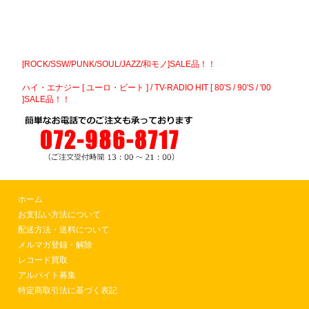
[ROCK/SSW/PUNK/SOUL/JAZZ/和モノ]SALE品！！
ハイ・エナジー [ ユーロ・ビート ] / TV-RADIO HIT [ 80'S / 90'S / '00
]SALE品！！
ホーム
お支払い方法について
配送方法・送料について
メルマガ登録・解除
レコード買取
アルバイト募集
特定商取引法に基づく表記