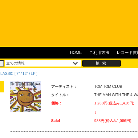
HOME
ご利用方法
レコード買
IC [ 7'' / 12'' / LP ]
アーティスト：
TOM TOM CLUB
タイトル：
THE MAN WITH THE 4-W
価格：
1,288円(税込み1,416円)
↓
Sale!
988円(税込み1,086円)