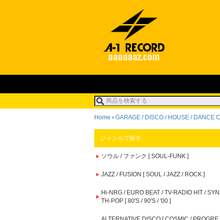
Home
›
GARAGE / DISCO / HOUSE / DANCE CLASS
ジャンルで探す
ソウル / ファンク [ SOUL-FUNK ]
JAZZ / FUSION [ SOUL / JAZZ / ROCK ]
Hi-NRG / EURO BEAT / TV-RADIO HIT / SYN
TH-POP [ 80'S / 90'S / '00 ]
ALTERNATIVE DISCO [ COSMIC / PROGRE