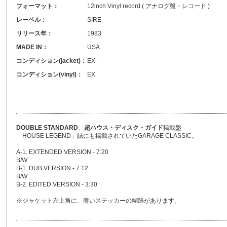
フォーマット：
12inch Vinyl record ( アナログ盤・レコード )
レーベル：
SIRE
リリース年：
1983
MADE IN：
USA
コンディション(jacket)：
EX-
コンディション(vinyl)：
EX
DOUBLE STANDARD
、
超ハウス・ディスク・ガイド
掲載盤
「HOUSE LEGEND」誌にも掲載されていたGARAGE CLASSIC。
A-1. EXTENDED VERSION - 7:20
B/W
B-1. DUB VERSION - 7:12
B/W
B-2. EDITED VERSION - 3:30
※ジャケット左上角に、薄いステッカーの糊跡があります。