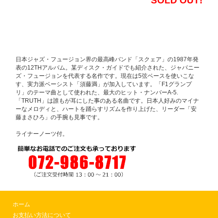
SOLD OUT!
日本ジャズ・フュージョン界の最高峰バンド「スクェア」の1987年発
表の12THアルバム。某ディスク・ガイドでも紹介された、ジャパニー
ズ・フュージョンを代表する名作です。現在は5弦ベースを使いこな
す、実力派ベーシスト「須藤満」が加入しています。「F1グランプ
リ」のテーマ曲として使われた、最大のヒット・ナンバーA-5.
「TRUTH」は誰もが耳にした事のある名曲です。日本人好みのマイナ
ーなメロディと、ハートを踊らすリズムを作り上げた、リーダー「安
藤まさひろ」の手腕も見事です。
ライナーノーツ付。
ホーム
お支払い方法について