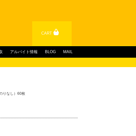
CART
取
アルバイト情報
BLOG
MAIL
のりなし）60枚