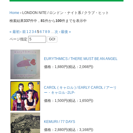
Home
›
LONDON NITE / ロンドン・ナイト系 / クラブ・ヒット
検索結果
337
件中，
81
件から
100
件までを表示中
« 最初
‹ 前
1
2
3
4
5
6
7
8
9
…
次 ›
最後 »
ページ指定
GO!
EURYTHMICS / THERE MUST BE AN ANGEL
価格：1,880円(税込：2,068円)
CAROL ( キャロル ) / EARLY CAROL / アーリ
ー・キャロル -2LP-
価格：1,500円(税込：1,650円)
KEMURI / 77 DAYS
価格：2,880円(税込：3,168円)