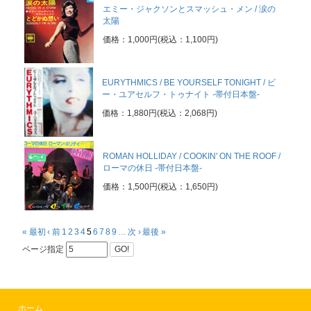
エミー・ジャクソンとスマッシュ・メン / 涙の
太陽
価格：1,000円(税込：1,100円)
EURYTHMICS / BE YOURSELF TONIGHT / ビ
ー・ユアセルフ・トゥナイト -帯付日本盤-
価格：1,880円(税込：2,068円)
ROMAN HOLLIDAY / COOKIN' ON THE ROOF /
ローマの休日 -帯付日本盤-
価格：1,500円(税込：1,650円)
« 最初
‹ 前
1
2
3
4
5
6
7
8
9
…
次 ›
最後 »
ページ指定
GO!
ホーム