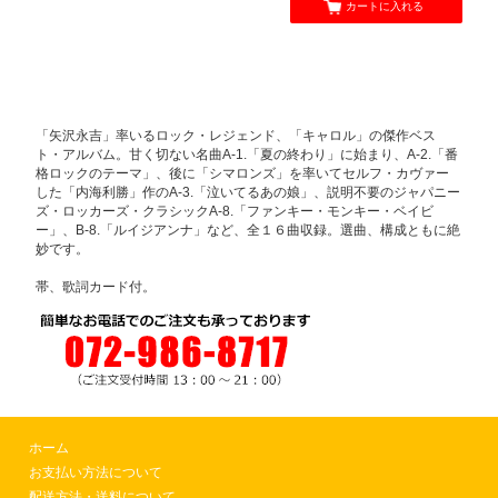
カートに入れる
「矢沢永吉」率いるロック・レジェンド、「キャロル」の傑作ベス
ト・アルバム。甘く切ない名曲A-1.「夏の終わり」に始まり、A-2.「番
格ロックのテーマ」、後に「シマロンズ」を率いてセルフ・カヴァー
した「内海利勝」作のA-3.「泣いてるあの娘」、説明不要のジャパニー
ズ・ロッカーズ・クラシックA-8.「ファンキー・モンキー・ベイビ
ー」、B-8.「ルイジアンナ」など、全１６曲収録。選曲、構成ともに絶
妙です。
帯、歌詞カード付。
ホーム
お支払い方法について
配送方法・送料について