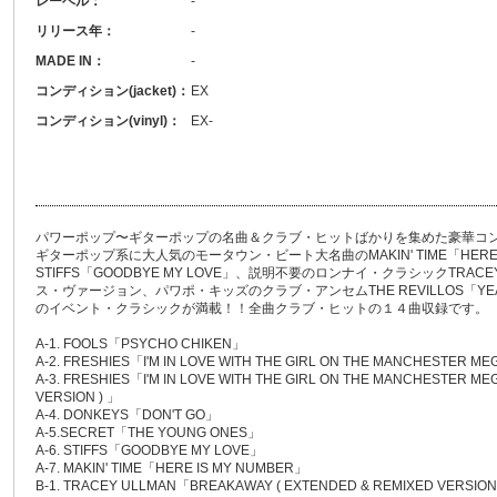
レーベル：
-
リリース年：
-
MADE IN：
-
コンディション(jacket)：
EX
コンディション(vinyl)：
EX-
パワーポップ〜ギターポップの名曲＆クラブ・ヒットばかりを集めた豪華コ
ギターポップ系に大人気のモータウン・ビート大名曲のMAKIN' TIME「HERE 
STIFFS「GOODBYE MY LOVE」、説明不要のロンナイ・クラシックTRACE
ス・ヴァージョン、パワポ・キッズのクラブ・アンセムTHE REVILLOS「Y
のイベント・クラシックが満載！！全曲クラブ・ヒットの１４曲収録です。
A-1. FOOLS「PSYCHO CHIKEN」
A-2. FRESHIES「I'M IN LOVE WITH THE GIRL ON THE MANCHESTER M
A-3. FRESHIES「I'M IN LOVE WITH THE GIRL ON THE MANCHESTER M
VERSION ) 」
A-4. DONKEYS「DON'T GO」
A-5.SECRET「THE YOUNG ONES」
A-6. STIFFS「GOODBYE MY LOVE」
A-7. MAKIN' TIME「HERE IS MY NUMBER」
B-1. TRACEY ULLMAN「BREAKAWAY ( EXTENDED & REMIXED VERSION