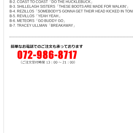
B-2. COAST TO COAST「DO THE HUCKLEBUCK」
B-3. SHILLELAGH SISTERS「THESE BOOTS ARE MADE FOR WALKIN'」
B-4. REZILLOS「SOMEBODY'S GONNA GET THEIR HEAD KICKED IN TO
B-5. REVILLOS「YEAH YEAH」
B-6. METEORS「GO BUDDY GO」
B-7. TRACEY ULLMAN「BREAKAWAY」