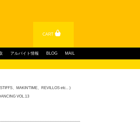
CART
取
アルバイト情報
BLOG
MAIL
TIFFS、MAKIN'TIME、REVILLOS etc... )
DANCING VOL.13