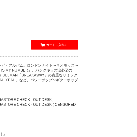
カートに入れる
ンピ・アルバム。ロンドンナイト〜ネオモッズ〜
IS MY NUMBER」、パンクキッズ涙必至の
Y ULLMAN「BREAKAWAY」の貴重なリミック
EAH YEAH」など、パワーポップ〜ギターポップ
EGASTORE CHECK - OUT DESK」
EGASTORE CHECK - OUT DESK ( CENSORED
 ) 」