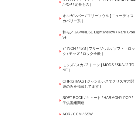
/ POP / 定番もの ]
オルガンバー / フリーソウル [ ニューディス
カバリー系 ]
和モノ JAPANESE Light Mellow / Rare Groo
ve
7'' INCH / 45'S [ フリーソウル / ソフト・ロッ
ク / モッズ / ロック全般 ]
モッズ / スカ / 2 トーン [ MODS / SKA / 2 TO
NE ]
CHRISTMAS [ ジャンルレスでクリスマス関
連のみを掲載してます ]
SOFT ROCK / キュート / HARMONY POP /
子供番組関連
AOR / CCM / SSW