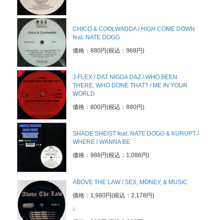
CHICO & COOLWADDA / HIGH COME DOWN
feat. NATE DOGG
価格：880円(税込：968円)
J-FLEX / DAT NIGGA DAZ / WHO BEEN
THERE, WHO DONE THAT? / ME IN YOUR
WORLD
価格：800円(税込：880円)
SHADE SHEIST feat. NATE DOGG & KURUPT /
WHERE I WANNA BE
価格：988円(税込：1,086円)
ABOVE THE LAW / SEX, MONEY, & MUSIC
価格：1,980円(税込：2,178円)
↓