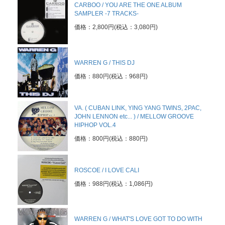
CARBOO / YOU ARE THE ONE ALBUM
SAMPLER -7 TRACKS-
価格：2,800円(税込：3,080円)
WARREN G / THIS DJ
価格：880円(税込：968円)
VA. ( CUBAN LINK, YING YANG TWINS, 2PAC,
JOHN LENNON etc... ) / MELLOW GROOVE
HIPHOP VOL.4
価格：800円(税込：880円)
ROSCOE / I LOVE CALI
価格：988円(税込：1,086円)
WARREN G / WHAT'S LOVE GOT TO DO WITH