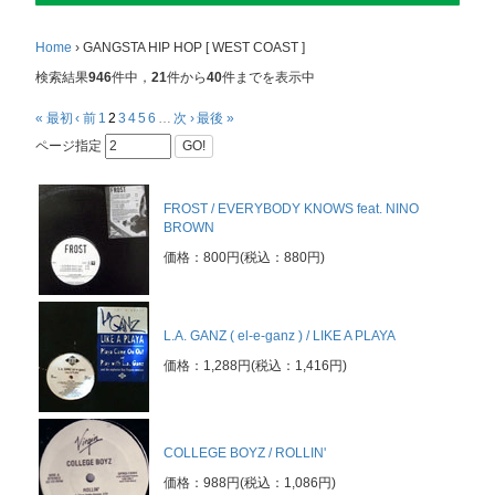
Home
›
GANGSTA HIP HOP [ WEST COAST ]
検索結果
946
件中，
21
件から
40
件までを表示中
« 最初
‹ 前
1
2
3
4
5
6
…
次 ›
最後 »
ページ指定
GO!
FROST / EVERYBODY KNOWS feat. NINO
BROWN
価格：800円(税込：880円)
L.A. GANZ ( el-e-ganz ) / LIKE A PLAYA
価格：1,288円(税込：1,416円)
COLLEGE BOYZ / ROLLIN'
価格：988円(税込：1,086円)