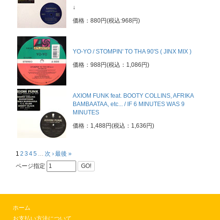
↓
価格：880円(税込:968円)
YO-YO / STOMPIN' TO THA 90'S ( JINX MIX )
価格：988円(税込：1,086円)
AXIOM FUNK feat. BOOTY COLLINS, AFRIKA
BAMBAATAA, etc... / IF 6 MINUTES WAS 9
MINUTES
価格：1,488円(税込：1,636円)
1
2
3
4
5
…
次 ›
最後 »
ページ指定
GO!
ホーム
お支払い方法について