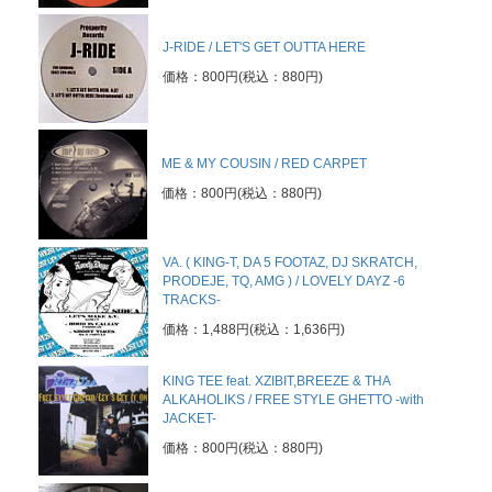
J-RIDE / LET'S GET OUTTA HERE
価格：800円(税込：880円)
ME & MY COUSIN / RED CARPET
価格：800円(税込：880円)
VA. ( KING-T, DA 5 FOOTAZ, DJ SKRATCH,
PRODEJE, TQ, AMG ) / LOVELY DAYZ -6
TRACKS-
価格：1,488円(税込：1,636円)
KING TEE feat. XZIBIT,BREEZE & THA
ALKAHOLIKS / FREE STYLE GHETTO -with
JACKET-
価格：800円(税込：880円)