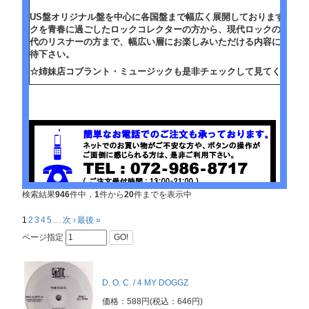
US盤オリジナル盤を中心に各国盤まで幅広く展開しております。ビ
クを青春に過ごしたロックコレクターの方から、現代ロックのルーツ
代のリスナーの方まで、幅広い層にお楽しみいただける内容になって
待下さい。
☆姉妹店コブラント・ミュージックも是非チェックして見てください
検索結果
946
件中，
1
件から
20
件までを表示中
1
2
3
4
5
…
次 ›
最後 »
ページ指定
GO!
ストはこちらから！
D. O. C. / 4 MY DOGGZ
価格：588円(税込：646円)