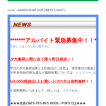
Home
›
GANGSTA HIP HOP [ WEST COAST ]
*******アルバイト緊急募集中！！******
※詳しくはこちらをご覧下さい
夕方集荷に間に合う限り即日発送！！
平日の夕方集荷以降と土日祝日のご注文は、翌営業日の発送となりま
※年末年始/GW/お盆など臨時休業については、
トップページ
にてお
\10,000(税抜)以上お買い上げの方は送料無料！！
※送料無料につきまして、詳しくは、
コチラ
から。
★★★当店の60'S-70'S-80'S ROCK / POPSでは★★★