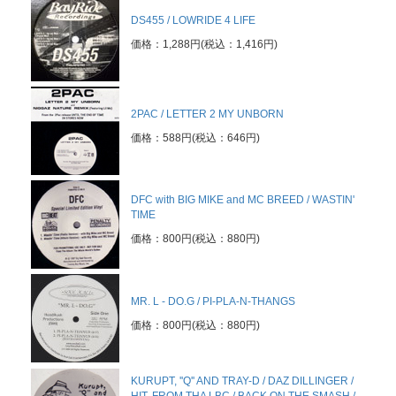
DS455 / LOWRIDE 4 LIFE
価格：1,288円(税込：1,416円)
2PAC / LETTER 2 MY UNBORN
価格：588円(税込：646円)
DFC with BIG MIKE and MC BREED / WASTIN'
TIME
価格：800円(税込：880円)
MR. L - DO.G / PI-PLA-N-THANGS
価格：800円(税込：880円)
KURUPT, ''Q'' AND TRAY-D / DAZ DILLINGER /