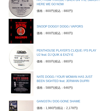
HIT, FROM THA LBC / BACK ON THE SMASH /
HERE WE GO NOW
価格：800円(税込：880円)
SNOOP DOGGY DOGG / VAPORS
価格：800円(税込：880円)
PENTHOUSE PLAYER'S CLIQUE / PS PLAY
U2 feat. DJ QUIK & EAZY-E
価格：800円(税込：880円)
NATE DOGG / YOUR WOMAN HAS JUST
BEEN SIGHTED feat. JERMAIN DUPRI
価格：588円(税込：646円)
GANGSTA / DOG GONE SHAME
価格：1,980円(税込：2,178円)