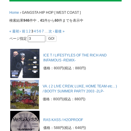
Home
›
GANGSTA HIP HOP [ WEST COAST ]
検索結果
946
件中，
41
件から
60
件までを表示中
« 最初
‹ 前
1
2
3
4
5
6
7
…
次 ›
最後 »
ページ指定
GO!
ICE T / LIFESTYLES OF THE RICH AND
INFAMOUS -REMIX-
価格：800円(税込：880円)
VA. ( 2 LIVE CREW, LUKE, HOME TEAM etc... )
/ BOOTY SUMMER PARTY 2003 -2LP-
価格：800円(税込：880円)
RAS KASS / H2OPROOF
価格：588円(税込：646円)