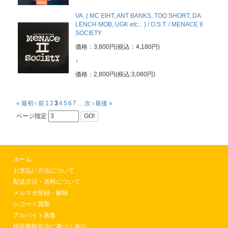
VA. ( MC EIHT, ANT BANKS, TOO SHORT, DA
LENCH MOB, UGK etc... ) / O.S.T. / MENACE II
SOCIETY
価格：3,800円(税込：4,180円)
↓
価格：2,800円(税込:3,080円)
« 最初
‹ 前
1
2
3
4
5
6
7
…
次 ›
最後 »
ページ指定
GO!
ホーム
お支払い方法について
配送方法・送料について
メルマガ登録・解除
レコード買取
アルバイト募集
特定商取引法に基づく表記