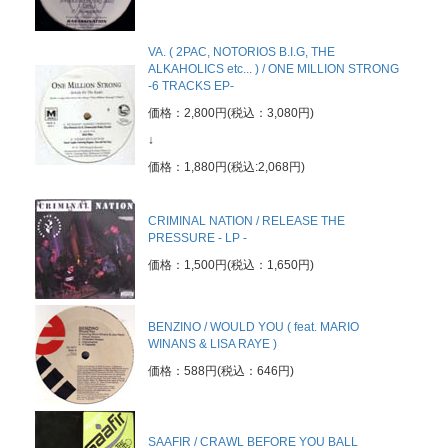
VA. ( 2PAC, NOTORIOS B.I.G, THE
ALKAHOLICS etc... ) / ONE MILLION STRONG
-6 TRACKS EP-
価格：2,800円(税込：3,080円)
↓
価格：1,880円(税込:2,068円)
CRIMINAL NATION / RELEASE THE
PRESSURE - LP -
価格：1,500円(税込：1,650円)
BENZINO / WOULD YOU ( feat. MARIO
WINANS & LISA RAYE )
価格：588円(税込：646円)
SAAFIR / CRAWL BEFORE YOU BALL