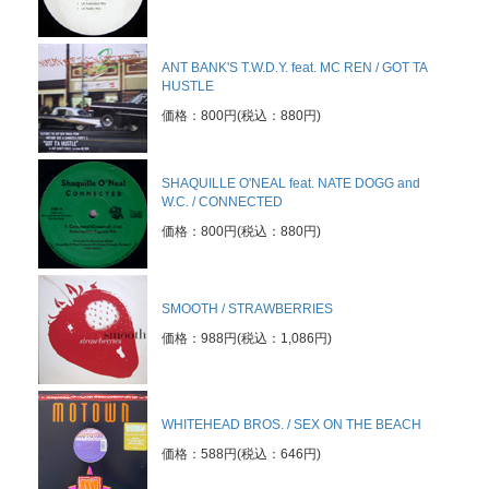
ANT BANK'S T.W.D.Y. feat. MC REN / GOT TA
HUSTLE
価格：800円(税込：880円)
SHAQUILLE O'NEAL feat. NATE DOGG and
W.C. / CONNECTED
価格：800円(税込：880円)
SMOOTH / STRAWBERRIES
価格：988円(税込：1,086円)
WHITEHEAD BROS. / SEX ON THE BEACH
価格：588円(税込：646円)