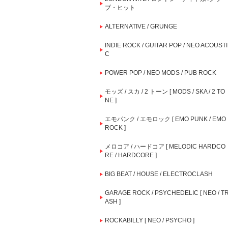
ブ・ヒット
ALTERNATIVE / GRUNGE
INDIE ROCK / GUITAR POP / NEO ACOUSTI
C
POWER POP / NEO MODS / PUB ROCK
モッズ / スカ / 2 トーン [ MODS / SKA / 2 TO
NE ]
エモパンク / エモロック [ EMO PUNK / EMO
ROCK ]
メロコア / ハードコア [ MELODIC HARDCO
RE / HARDCORE ]
BIG BEAT / HOUSE / ELECTROCLASH
GARAGE ROCK / PSYCHEDELIC [ NEO / T
ASH ]
ROCKABILLY [ NEO / PSYCHO ]