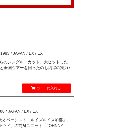
高価買取リストはこちらから！
83 / JAPAN / EX / EX
P」からのシングル・カット。大ヒットした
R」と全国ツアーを回ったのも納得の実力♪
カートに入れる
 / JAPAN / EX / EX
天才ベーシスト「ルイズルイス加部」、
ド」の前身ユニット「JOHNNY,