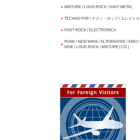
MIXTURE / LOUD ROCK / HAVY METAL
TECHNO POP / テクノ・ポップ / エレクトロ
POST ROCK / ELECTRONICA
PUNK / NEW WAVE / ALTERNATIVE / EMO / 
NDIE / LOUD ROCK / MIXTURE [ CD ]