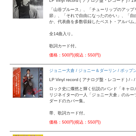
LP Vinyl record ( アナログ盤・レコード ) / 1979
「山谷ブルース」、「チューリップのアップ
節」、「それで自由になったのかい」、「自
か、代表曲を多数収録したベスト・アルバム
全14曲入り。
歌詞カード付。
価格：500円(税込：550円)
ジョニー大倉 / ジョニー＆ダーリン / ポップ
LP Vinyl record ( アナログ盤・レコード ) / - / J
ロック史に燦然と輝く伝説のバンド「キャロ
リジネイターの一人「ジョニー大倉」のルー
ダードのカバー集。
帯、歌詞カード付。
価格：500円(税込：550円)