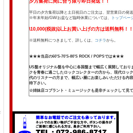
夕方集荷に間に合う限り即日発送！！
平日の夕方集荷以降と土日祝日のご注文は、翌営業日の発
※年末年始/GW/お盆など臨時休業については、
トップペー
\10,000(税抜)以上お買い上げの方は送料無料！
※送料無料につきまして、詳しくは、
コチラ
から。
★★★当店の60'S-70'S-80'S ROCK / POPSでは★★★
US盤オリジナル盤を中心に各国盤まで幅広く展開しており
クを青春に過ごしたロックコレクターの方から、現代ロッ
代のリスナーの方まで、幅広い層にお楽しみいただける内
待下さい。
☆姉妹店コブラント・ミュージックも是非チェックして見て
R