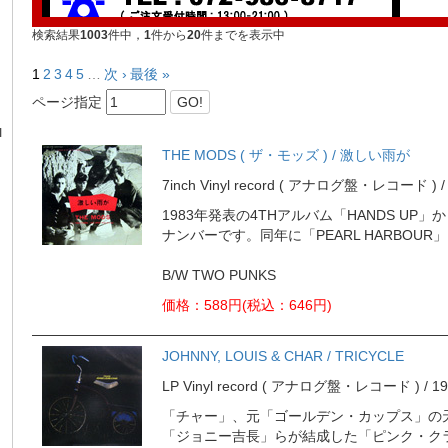
検索結果
1003
件中，
1
件から
20
件までを表示中
1
2
3
4
5
…
次 ›
最後 »
ページ指定
GO!
I
THE MODS ( ザ・モッズ ) / 激しい雨が
7inch Vinyl record ( アナログ盤・レコード ) / 19
1983年発表の4THアルバム「HANDS U
ナンバーです。同年に「PEARL HARBOU
B/W TWO PUNKS
※買取に関するメールは
価格：588円(税込：646円)
こちら
までお願い致します。
JOHNNY, LOUIS & CHAR / TRICYCLE
LP Vinyl record ( アナログ盤・レコード ) / 1980
「チャー」、元「ゴールデン・カップス」の
「ジョニー吉長」らが結成した「ピンク・クラウ