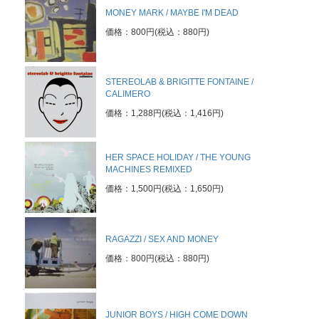
MONEY MARK / MAYBE I'M DEAD
価格：800円(税込：880円)
STEREOLAB & BRIGITTE FONTAINE /
CALIMERO
価格：1,288円(税込：1,416円)
HER SPACE HOLIDAY / THE YOUNG
MACHINES REMIXED
価格：1,500円(税込：1,650円)
RAGAZZI / SEX AND MONEY
価格：800円(税込：880円)
JUNIOR BOYS / HIGH COME DOWN