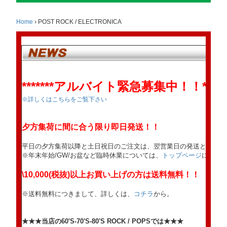
Home
›
POST ROCK / ELECTRONICA
*******アルバイト緊急募集中！！******
※詳しくはこちらをご覧下さい
夕方集荷に間に合う限り即日発送！！
平日の夕方集荷以降と土日祝日のご注文は、翌営業日の発送となりま
※年末年始/GW/お盆など臨時休業については、
トップページ
にてお
\10,000(税抜)以上お買い上げの方は送料無料！！
※送料無料につきまして、詳しくは、
コチラ
から。
★★★当店の60'S-70'S-80'S ROCK / POPSでは★★★