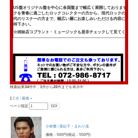
US盤オリジナル盤を中心に各国盤まで幅広く展開しております。ビ
クを青春に過ごしたロックコレクターの方から、現代ロックのルーツ
代のリスナーの方まで、幅広い層にお楽しみいただける内容になって
待下さい。
☆姉妹店コブラント・ミュージックも是非チェックして見てください
検索結果
34
件中，
1
件から
20
件までを表示中
1
2
次 ›
最後 »
ページ指定
GO!
トはこちらから！
小林繁 / 亜紀子・まわり道
価格：500円(税込：550円)