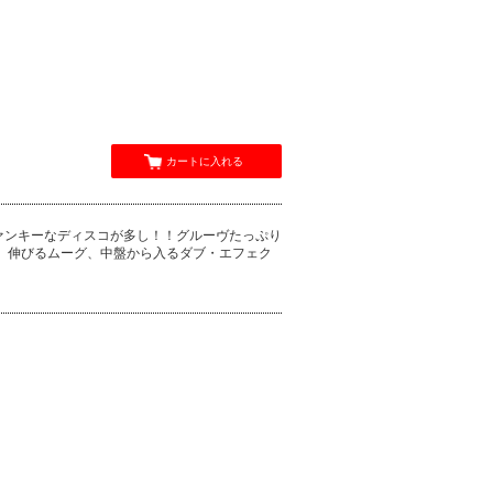
カートに入れる
ァンキーなディスコが多し！！グルーヴたっぷり
ァー収録。伸びるムーグ、中盤から入るダブ・エフェク