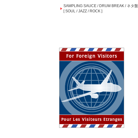
SAMPLING SAUCE / DRUM BREAK / ネタ盤
[ SOUL / JAZZ / ROCK ]