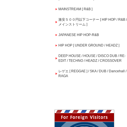
MAINSTREAM [ R&B ]
激安５００円以下コーナー [ HIP HOP / R&B /
メインストリーム ]
JAPANESE HIP HOP-R&B
HIP HOP [ UNDER GROUND / HEADZ ]
DEEP HOUSE / HOUSE / DISCO DUB / RE-
EDIT / TECHNO / HEADZ / CROSSOVER
レゲエ [ REGGAE ] / SKA / DUB / Dancehall /
RAGA