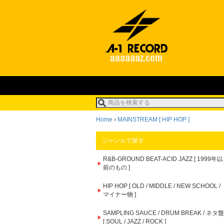
Home
›
MAINSTREAM [ HIP HOP ]
ジャンルで探す
R&B-GROUND BEAT-ACID JAZZ [ 1999年以
前のもの ]
HIP HOP [ OLD / MIDDLE / NEW SCHOOL /
マイナー物 ]
SAMPLING SAUCE / DRUM BREAK / ネタ盤
[ SOUL / JAZZ / ROCK ]