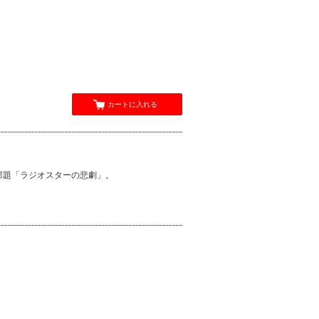
カートに入れる
邦題「ラジオスターの悲劇」。