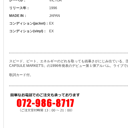
レーベル：
VICTOR
リリース年：
1996
MADE IN：
JAPAN
コンディション(jacket)：
EX
コンディション(vinyl)：
EX
スピード、ビート、エネルギーのどれを取っても凶暴さがにじみ出ている、圧
CAPSULE MARKET'S」の1996年発表のデビュー第１弾アルバム。ラ
歌詞カード付。