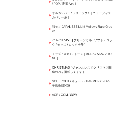
/ POP / 定番もの ]
オルガンバー / フリーソウル [ ニューディス
カバリー系 ]
和モノ JAPANESE Light Mellow / Rare Groo
ve
7'' INCH / 45'S [ フリーソウル / ソフト・ロッ
ク / モッズ / ロック全般 ]
モッズ / スカ / 2 トーン [ MODS / SKA / 2 TO
NE ]
CHRISTMAS [ ジャンルレスでクリスマス関
連のみを掲載してます ]
SOFT ROCK / キュート / HARMONY POP /
子供番組関連
AOR / CCM / SSW