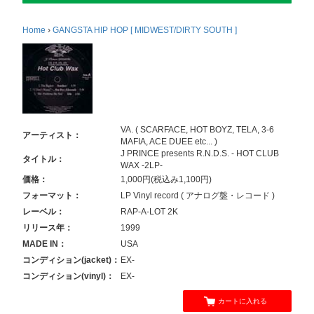
Home
›
GANGSTA HIP HOP [ MIDWEST/DIRTY SOUTH ]
VA. ( SCARFACE, HOT BOYZ, TELA, 3-6
アーティスト：
MAFIA, ACE DUEE etc... )
J PRINCE presents R.N.D.S. - HOT CLUB
タイトル：
WAX -2LP-
価格：
1,000円(税込み1,100円)
フォーマット：
LP Vinyl record ( アナログ盤・レコード )
レーベル：
RAP-A-LOT 2K
リリース年：
1999
MADE IN：
USA
コンディション(jacket)：
EX-
コンディション(vinyl)：
EX-
カートに入れる