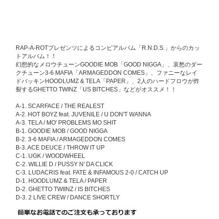
RAP-A-ROTプレゼンツによるコンピアルバム「R.N.D.S.」からのカッ
トアルバム！！
幻想的なメロウチューンGOODIE MOB「GOOD NIGGA」、哀愁のダー
クチューン3-6 MAFIA「ARMAGEDDON COMES」、ファニーなレイ
ドバッキンHOODLUMZ & TELA「PAPER」、2人のハードフロウが炸
裂するGHETTO TWINZ「US BITCHES」などがオススメ！！
A-1. SCARFACE / THE REALEST
A-2. HOT BOYZ feat. JUVENILE / U DON'T WANNA
A-3. TELA / MO' PROBLEMS MO SHIT
B-1. GOODIE MOB / GOOD NIGGA
B-2. 3-6 MAFIA / ARMAGEDDON COMES
B-3. ACE DEUCE / THROW IT UP
C-1. UGK / WOODWHEEL
C-2. WILLIE D / PUSSY N' DA CLICK
C-3. LUDACRIS feat. FATE & INFAMOUS 2-0 / CATCH UP
D-1. HOODLUMZ & TELA / PAPER
D-2. GHETTO TWIINZ / IS BITCHES
D-3. 2 LIVE CREW / DANCE SHORTLY