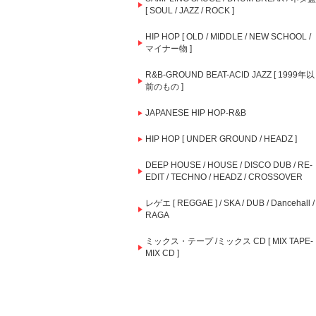
[ SOUL / JAZZ / ROCK ]
HIP HOP [ OLD / MIDDLE / NEW SCHOOL /
マイナー物 ]
R&B-GROUND BEAT-ACID JAZZ [ 1999年以
前のもの ]
JAPANESE HIP HOP-R&B
HIP HOP [ UNDER GROUND / HEADZ ]
DEEP HOUSE / HOUSE / DISCO DUB / RE-
EDIT / TECHNO / HEADZ / CROSSOVER
レゲエ [ REGGAE ] / SKA / DUB / Dancehall /
RAGA
ミックス・テープ /ミックス CD [ MIX TAPE-
MIX CD ]