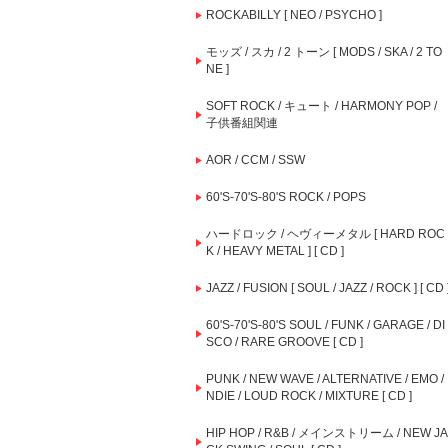
ROCKABILLY [ NEO / PSYCHO ]
モッズ / スカ / 2 トーン [ MODS / SKA / 2 TO
NE ]
SOFT ROCK / キュート / HARMONY POP /
子供番組関連
AOR / CCM / SSW
60'S-70'S-80'S ROCK / POPS
ハードロック / ヘヴィーメタル [ HARD ROC
K / HEAVY METAL ] [ CD ]
JAZZ / FUSION [ SOUL / JAZZ / ROCK ] [ CD 
60'S-70'S-80'S SOUL / FUNK / GARAGE / DI
SCO / RARE GROOVE [ CD ]
PUNK / NEW WAVE / ALTERNATIVE / EMO / 
NDIE / LOUD ROCK / MIXTURE [ CD ]
HIP HOP / R&B / メインストリーム / NEW JA