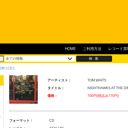
HOME
ご利用方法
レコード買
OR [ CD ]
アーティスト：
TOM WAITS
タイトル：
NIGHTHAWKS AT THE D
価格：
700円(税込み770円)
R
フォーマット：
CD