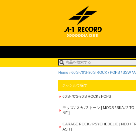
Home
›
60'S-70'S-80'S ROCK / POPS / SSW / A
ジャンルで探す
60'S-70'S-80'S ROCK / POPS
モッズ / スカ / 2 トーン [ MODS / SKA / 2 TO
NE ]
GARAGE ROCK / PSYCHEDELIC [ NEO / T
ASH ]