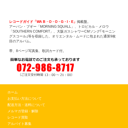
レコードガイド「WA B・O・O・G・I・E」
掲載盤。
アーバン・ブギー「MORNING SQUALL」、トロピカル・メロウ
「SOUTHERN COMFORT」、大阪ガスシャワーCMソング｢モーニン
グスコール｣等を収録した、オリエンタル・ムードに包まれた通算9枚
目のアルバム。
帯、8ページ写真集、歌詞カード付。
ホーム
お支払い方法について
配送方法・送料について
メルマガ登録・解除
レコード買取
アルバイト募集