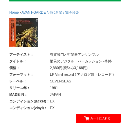
Home
›
AVANT-GARDE / 現代音楽 / 電子音楽
アーティスト：
有賀誠門と打楽器アンサンブル
タイトル：
驚異のデジタル・パーカッション -帯付-
価格：
2,880円(税込み3,168円)
フォーマット：
LP Vinyl record ( アナログ盤・レコード )
レーベル：
SEVENSEAS
リリース年：
1981
MADE IN：
JAPAN
コンディション(jacket)：
EX
コンディション(vinyl)：
EX
カートに入れる