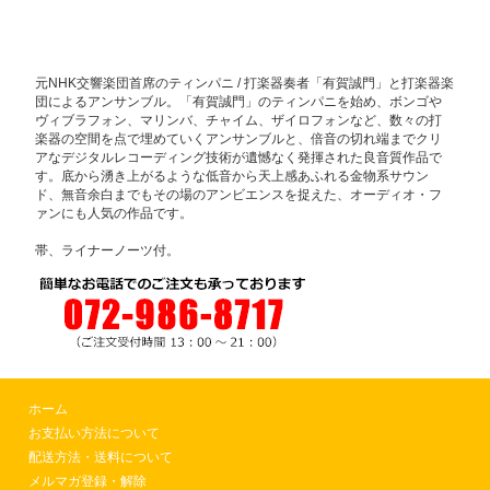
元NHK交響楽団首席のティンパニ / 打楽器奏者「有賀誠門」と打楽器楽
団によるアンサンブル。「有賀誠門」のティンパニを始め、ボンゴや
ヴィブラフォン、マリンバ、チャイム、ザイロフォンなど、数々の打
楽器の空間を点で埋めていくアンサンブルと、倍音の切れ端までクリ
アなデジタルレコーディング技術が遺憾なく発揮された良音質作品で
す。底から湧き上がるような低音から天上感あふれる金物系サウン
ド、無音余白までもその場のアンビエンスを捉えた、オーディオ・フ
ァンにも人気の作品です。
帯、ライナーノーツ付。
ホーム
お支払い方法について
配送方法・送料について
メルマガ登録・解除