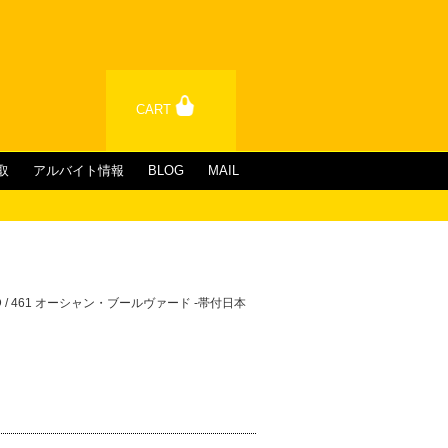
CART
取
アルバイト情報
BLOG
MAIL
ARD / 461 オーシャン・ブールヴァード -帯付日本