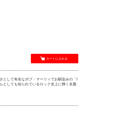
カートに入れる
ERIFF」ネタとして有名なボブ・マーリィでお馴染みの「I
アルバムとしても知られているロック史上に輝く名盤