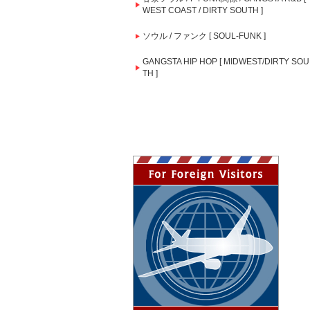
WEST COAST / DIRTY SOUTH ]
ソウル / ファンク [ SOUL-FUNK ]
GANGSTA HIP HOP [ MIDWEST/DIRTY SOU
TH ]