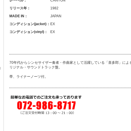
レーベル：
CANYON
リリース年：
1982
MADE IN：
JAPAN
コンディション(jacket)：
EX
コンディション(vinyl)：
EX
70年代からシンセサイザー奏者・作曲家として活躍している「喜多郎」による
リジナル・サウンドトラック盤。
N
帯、ライナーノーツ付。