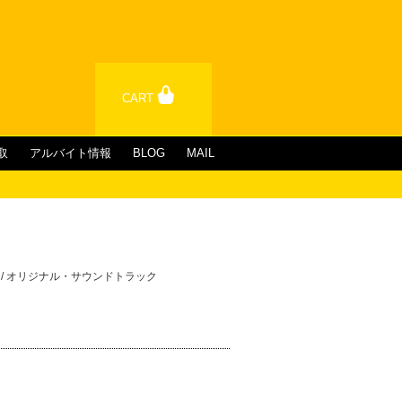
CART
取
アルバイト情報
BLOG
MAIL
 -帯付- / オリジナル・サウンドトラック