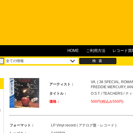
HOME
ご利用方法
レコード買
VA. ( 38 SPECIAL, ROM
アーティスト：
FREDDIE MERCURY, IAN H
タイトル：
O.S.T. / TEACHERS 
価格：
500円(税込み550円)
N
フォーマット：
LP Vinyl record ( アナログ盤・レコード )