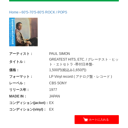
Home
›
60'S-70'S-80'S ROCK / POPS
アーティスト：
PAUL SIMON
GREATEST HITS, ETC. / グレーテスト・ヒッ
タイトル：
ト・エトセトラ -帯付日本盤-
価格：
1,500円(税込み1,650円)
フォーマット：
LP Vinyl record ( アナログ盤・レコード )
レーベル：
CBS SONY
リリース年：
1977
MADE IN：
JAPAN
コンディション(jacket)：
EX
コンディション(vinyl)：
EX
カートに入れる