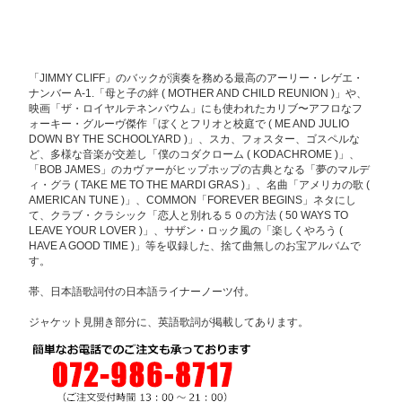
「JIMMY CLIFF」のバックが演奏を務める最高のアーリー・レゲエ・
ナンバー A-1.「母と子の絆 ( MOTHER AND CHILD REUNION )」や、
映画「ザ・ロイヤルテネンバウム」にも使われたカリブ〜アフロなフ
ォーキー・グルーヴ傑作「ぼくとフリオと校庭で ( ME AND JULIO
DOWN BY THE SCHOOLYARD )」、スカ、フォスター、ゴスペルな
ど、多様な音楽が交差し「僕のコダクローム ( KODACHROME )」、
「BOB JAMES」のカヴァーがヒップホップの古典となる「夢のマルデ
ィ・グラ ( TAKE ME TO THE MARDI GRAS )」、名曲「アメリカの歌 (
AMERICAN TUNE )」、COMMON「FOREVER BEGINS」ネタにし
て、クラブ・クラシック「恋人と別れる５０の方法 ( 50 WAYS TO
LEAVE YOUR LOVER )」、サザン・ロック風の「楽しくやろう (
HAVE A GOOD TIME )」等を収録した、捨て曲無しのお宝アルバムで
す。
帯、日本語歌詞付の日本語ライナーノーツ付。
ジャケット見開き部分に、英語歌詞が掲載してあります。