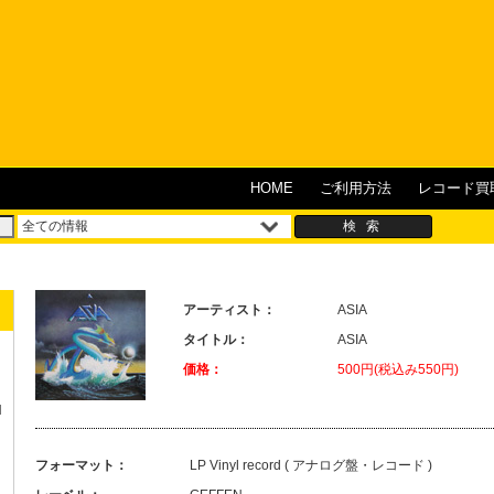
HOME
ご利用方法
レコード買
アーティスト：
ASIA
タイトル：
ASIA
価格：
500円(税込み550円)
N
フォーマット：
LP Vinyl record ( アナログ盤・レコード )