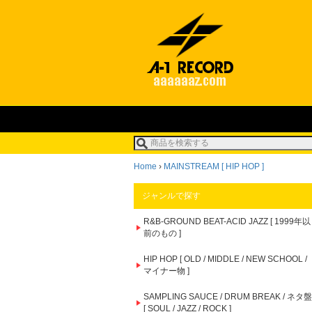
Home
›
MAINSTREAM [ HIP HOP ]
ジャンルで探す
R&B-GROUND BEAT-ACID JAZZ [ 1999年以
前のもの ]
HIP HOP [ OLD / MIDDLE / NEW SCHOOL /
マイナー物 ]
SAMPLING SAUCE / DRUM BREAK / ネタ盤
[ SOUL / JAZZ / ROCK ]