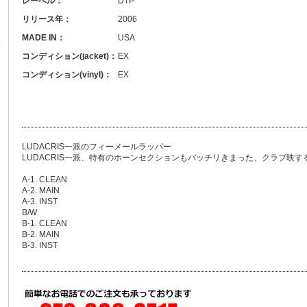
レーベル：
DTP
リリース年：
2006
MADE IN：
USA
コンディション(jacket)：
EX
コンディション(vinyl)：
EX
LUDACRIS一派のフィーメールラッパー
LUDACRIS一派、特有のホーンセクションもバッチリきまった、クラブ映
A-1. CLEAN
A-2. MAIN
A-3. INST
B/W
B-1. CLEAN
B-2. MAIN
B-3. INST