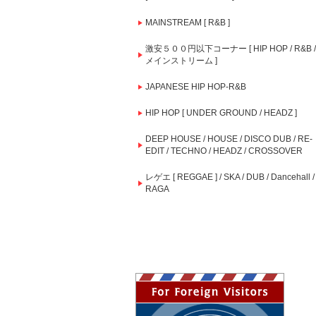
MAINSTREAM [ R&B ]
激安５００円以下コーナー [ HIP HOP / R&B /
メインストリーム ]
JAPANESE HIP HOP-R&B
HIP HOP [ UNDER GROUND / HEADZ ]
DEEP HOUSE / HOUSE / DISCO DUB / RE-
EDIT / TECHNO / HEADZ / CROSSOVER
レゲエ [ REGGAE ] / SKA / DUB / Dancehall /
RAGA