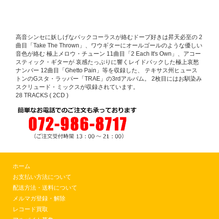
高音シンセに妖しげなバックコーラスが絡むドープ好きは昇天必至の 2
曲目「Take The Thrown」、ワウギターにオールゴールのような優しい
音色が絡む 極上メロウ・チューン 11曲目「2 Each It's Own」、アコー
スティック・ギターが 哀感たっぷりに響くレイドバックした極上哀愁
ナンバー 12曲目「Ghetto Pain」等を収録した、 テキサス州ヒュース
トンのGスタ・ラッパー「TRAE」の3rdアルバム。 2枚目にはお馴染み
スクリュード・ミックスが収録されています。
28 TRACKS ( 2CD )
ホーム
お支払い方法について
配送方法・送料について
メルマガ登録・解除
レコード買取