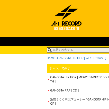
Home
›
GANGSTA HIP HOP [ WEST COAST ]
ジャンルで探す
GANGSTA HIP HOP [ MIDWEST/DIRTY SOU
TH ]
GANGSTA RAP [ CD ]
激安５００円以下コーナー [ GANGSTA HIP 
OP ]