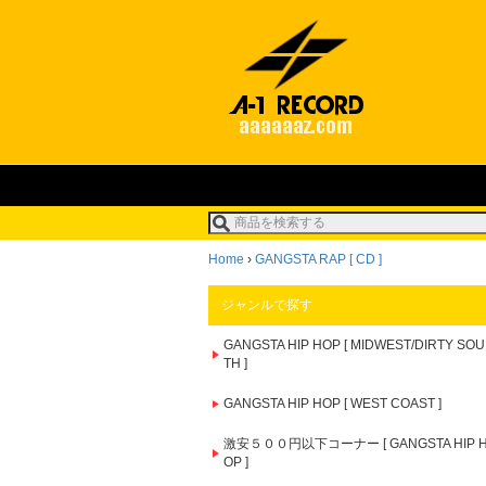
Home
›
GANGSTA RAP [ CD ]
ジャンルで探す
GANGSTA HIP HOP [ MIDWEST/DIRTY SOU
TH ]
GANGSTA HIP HOP [ WEST COAST ]
激安５００円以下コーナー [ GANGSTA HIP 
OP ]