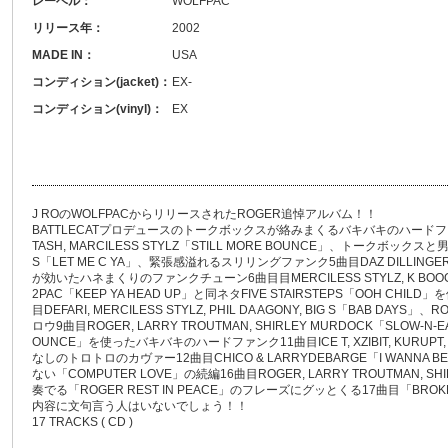
レーベル：
WOLFPAC
リリース年：
2002
MADE IN：
USA
コンディション(jacket)：
EX-
コンディション(vinyl)：
EX
J ROのWOLFPACからリリースされたROGER追悼アルバム！！
BATTLECATプロデュースのトークボックスが絡みまくるバキバキのハードファンク2曲目
TASH, MARCILESS STYLZ「STILL MORE BOUNCE」、トークボックス
S「LET ME C YA」、緊張感溢れるスリリングファンク5曲目DAZ DILLINGER
が効いたハネまくりのファンクチューン6曲目目MERCILESS STYLZ, K BOOGS 
2PAC「KEEP YA HEAD UP」と同ネタFIVE STAIRSTEPS「OOH 
目DEFARI, MERCILESS STYLZ, PHIL DA AGONY, BIG S「BAB
ロウ9曲目ROGER, LARRY TROUTMAN, SHIRLEY MURDOCK「SLOW-N-E
OUNCE」を使ったバキバキのハードファンク11曲目ICE T, XZIBIT, KURUPT, 
なしのトロトロのカヴァー12曲目CHICO & LARRYDEBARGE「I WANNA
ない「COMPUTER LOVE」の続編16曲目ROGER, LARRY TROUTMAN, 
奏でる「ROGER REST IN PEACE」のフレーズにグッとくる17曲目「BRO
内容に文句言う人はいないでしょう！！
17 TRACKS ( CD )