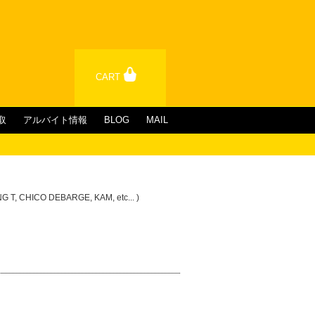
CART
取
アルバイト情報
BLOG
MAIL
NG T, CHICO DEBARGE, KAM, etc... )