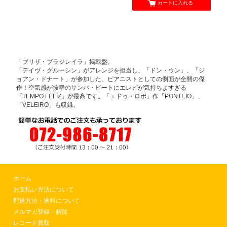
カートに入れる
「ブリザ・ブラジレイラ」掲載盤。
「デイヴ・グルーシン」がアレンジを担当し、「ドン・ウン」、「ジ
ョアン・ドナート」が参加した、ピアニストとしての側面が全開の傑
作！空気感が抜群のサンバ・ビートにエレピが気持ちよすぎる
「TEMPO FELIZ」が最高です。「エドゥ・ロボ」作「PONTEIO」、
「VELEIRO」も収録。
ホーム
お支払い方法について
配送方法・送料について
メルマガ登録・解除
レコード買取